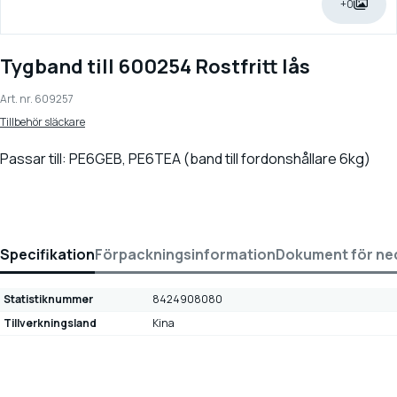
+0
Tygband till 600254 Rostfritt lås
Art. nr.
609257
Tillbehör släckare
Passar till: PE6GEB, PE6TEA (band till fordonshållare 6kg)
Specifikation
Förpackningsinformation
Dokument för ne
Statistiknummer
8424908080
Tillverkningsland
Kina