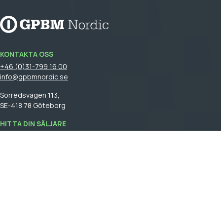
KONTAKTA OSS
+46 (0)31-799 16 00
info@gpbmnordic.se
Sörredsvägen 113,
SE-418 78 Göteborg
HITTA DIN SÄLJARE
Logga in
för att se din säljare.
GPBM Nordic is a part of
Cebon Group
.
Skapa kundkonto