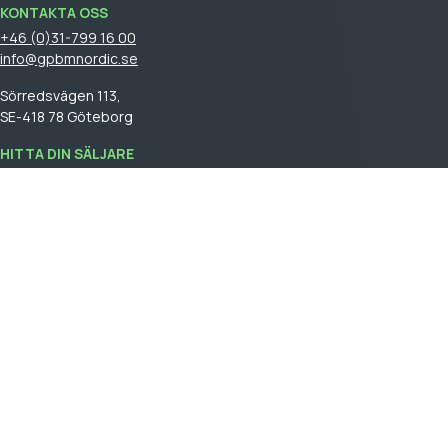
KONTAKTA OSS
+46 (0)31-799 16 00
info@gpbmnordic.se
Sörredsvägen 113,
SE-418 78 Göteborg
HITTA DIN SÄLJARE
Logga in
för att se din säljare.
GPBM Nordic is a part of
Cebon Group
.
Skapa kundkonto
Logga in
Allmäna försäljningsvillkor
General terms and conditions of sale
Integritetspolicy