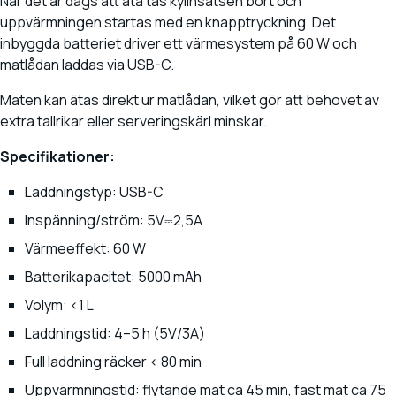
När det är dags att äta tas kylinsatsen bort och
uppvärmningen startas med en knapptryckning. Det
inbyggda batteriet driver ett värmesystem på 60 W och
matlådan laddas via USB-C.
Maten kan ätas direkt ur matlådan, vilket gör att behovet av
extra tallrikar eller serveringskärl minskar.
Specifikationer:
Laddningstyp: USB-C
Inspänning/ström: 5V⎓2,5A
Värmeeffekt: 60 W
Batterikapacitet: 5000 mAh
Volym: <1 L
Laddningstid: 4–5 h (5V/3A)
Full laddning räcker < 80 min
Uppvärmningstid: flytande mat ca 45 min, fast mat ca 75