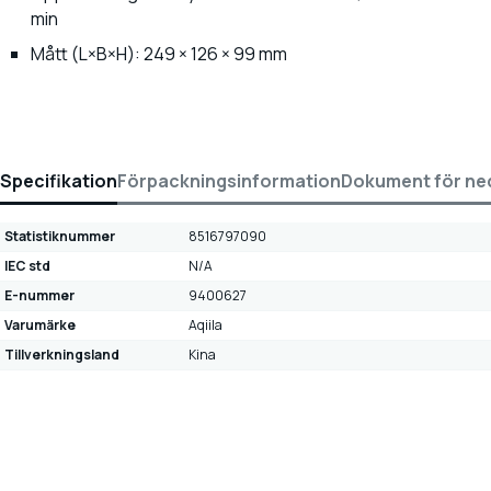
min
Mått (L×B×H): 249 × 126 × 99 mm
Specifikation
Förpackningsinformation
Dokument för ne
Statistiknummer
8516797090
IEC std
N/A
E-nummer
9400627
Varumärke
Aqiila
Tillverkningsland
Kina