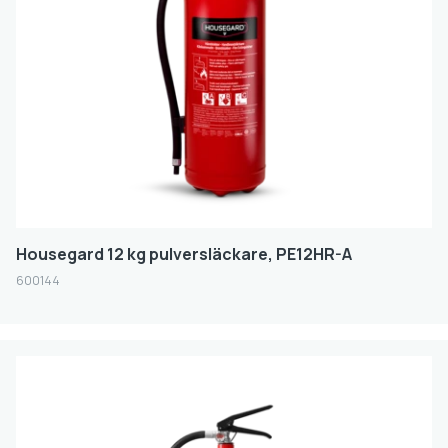
Housegard 12 kg pulversläckare, PE12HR-A
600144