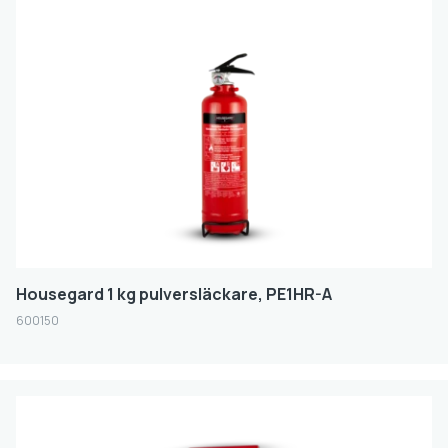
Housegard 1 kg pulversläckare, PE1HR-A
600150