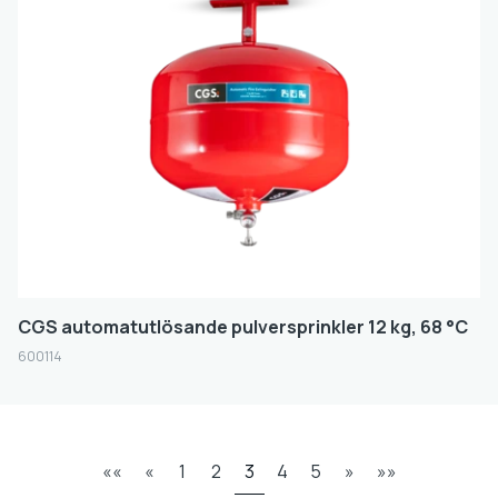
CGS automatutlösande pulversprinkler 12 kg, 68 °C
600114
««
«
1
2
3
4
5
»
»»