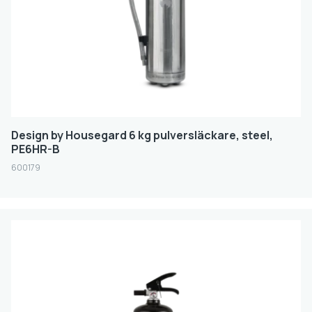
VIT
GRÖN
SVART
STAINLESS STEEL
GUL
GRÅ
Design by Housegard 6 kg pulversläckare, steel,
PE6HR-B
FILTER
600179