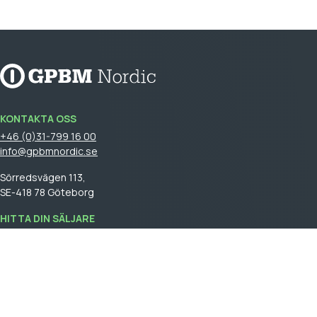
KONTAKTA OSS
+46 (0)31-799 16 00
info@gpbmnordic.se
Sörredsvägen 113,
SE-418 78 Göteborg
HITTA DIN SÄLJARE
Logga in
för att se din säljare.
GPBM Nordic is a part of
Cebon Group
.