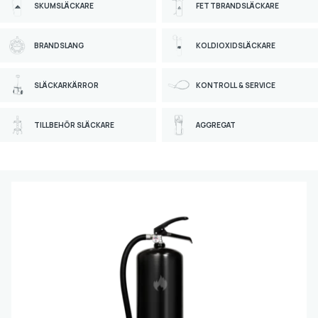
RESERVDELAR SLÄCKARE
(19)
SKUMSLÄCKARE
FETTBRANDSLÄCKARE
BRANDSLANG
KOLDIOXIDSLÄCKARE
Varumärke
CGS
SLÄCKARKÄRROR
KONTROLL & SERVICE
HOUSEGARD
TILLBEHÖR SLÄCKARE
AGGREGAT
Släckmedel
AVD
VATTENSLANG
SKUM
PULVER
VATTEN MED TILLSATS
VATTEN
KOLDIOXID