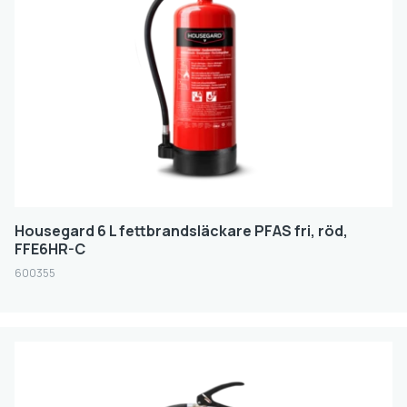
Housegard 6 L fettbrandsläckare PFAS fri, röd,
FFE6HR-C
600355