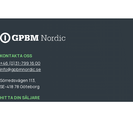
KONTAKTA OSS
+46 (0)31-799 16 00
info@gpbmnordic.se
Sörredsvägen 113,
SE-418 78 Göteborg
HITTA DIN SÄLJARE
Logga in
för att se din säljare.
GPBM Nordic is a part of
Cebon Group
.