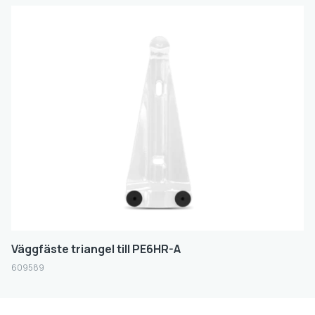
Väggfäste triangel till PE6HR-A
609589