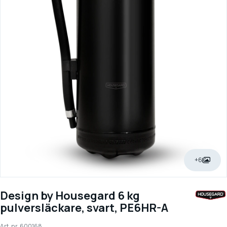
+6
Design by Housegard 6 kg
pulversläckare, svart, PE6HR-A
Art. nr.
600168