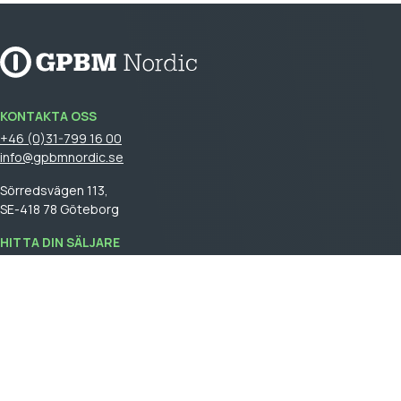
KONTAKTA OSS
+46 (0)31-799 16 00
info@gpbmnordic.se
Sörredsvägen 113,
SE-418 78 Göteborg
HITTA DIN SÄLJARE
Logga in
för att se din säljare.
GPBM Nordic is a part of
Cebon Group
.
Skapa kundkonto