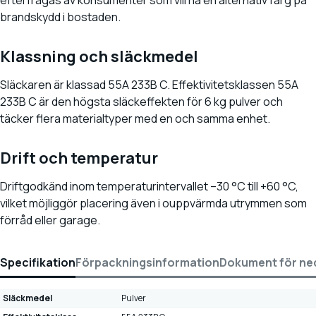
efterfrågas av konsumenter som vill ha en alternativ färg på
brandskydd i bostaden.
Klassning och släckmedel
Släckaren är klassad 55A 233B C. Effektivitetsklassen 55A
233B C är den högsta släckeffekten för 6 kg pulver och
täcker flera materialtyper med en och samma enhet.
Drift och temperatur
Driftgodkänd inom temperaturintervallet –30 °C till +60 °C,
vilket möjliggör placering även i ouppvärmda utrymmen som
förråd eller garage.
Specifikation
Förpackningsinformation
Dokument för ne
Släckmedel
Pulver