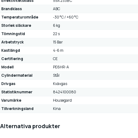
Effektivitetsklass
55A 233B C
Brandklass
ABC
Temperaturområde
-30 °C / +60 °C
Storlek släckare
6 kg
Tömningstid
22 s
Arbetstryck
15 Bar
Kastlängd
4-6 m
Certifiering
CE
Modell
PE6HR-A
Cylindermaterial
Stål
Drivgas
Kvävgas
Statistiknummer
8424100080
Varumärke
Housegard
Tillverkningsland
Kina
Alternativa produkter