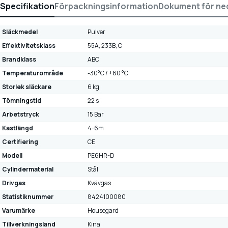
Specifikation
Förpackningsinformation
Dokument för ne
Släckmedel
Pulver
Effektivitetsklass
55A, 233B, C
Brandklass
ABC
Temperaturområde
-30°C / +60 °C
Storlek släckare
6 kg
Tömningstid
22 s
Arbetstryck
15 Bar
Kastlängd
4-6m
Certifiering
CE
Modell
PE6HR-D
Cylindermaterial
Stål
Drivgas
Kvävgas
Statistiknummer
8424100080
Varumärke
Housegard
Tillverkningsland
Kina