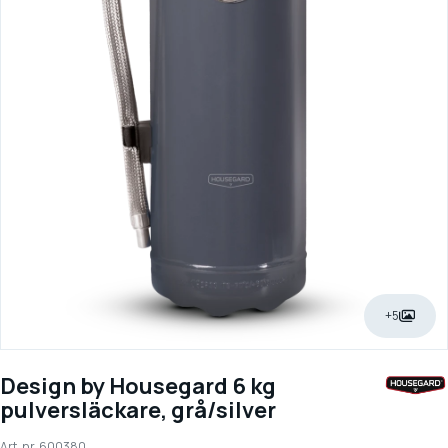
+5
Design by Housegard 6 kg
pulversläckare, grå/silver
Art. nr.
600380