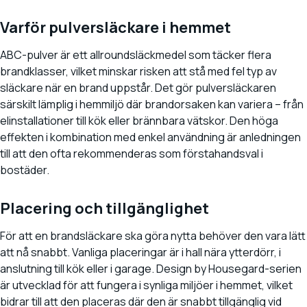
Varför pulversläckare i hemmet
ABC-pulver är ett allroundsläckmedel som täcker flera
brandklasser, vilket minskar risken att stå med fel typ av
släckare när en brand uppstår. Det gör pulversläckaren
särskilt lämplig i hemmiljö där brandorsaken kan variera – från
elinstallationer till kök eller brännbara vätskor. Den höga
effekten i kombination med enkel användning är anledningen
till att den ofta rekommenderas som förstahandsval i
bostäder.
Placering och tillgänglighet
För att en brandsläckare ska göra nytta behöver den vara lätt
att nå snabbt. Vanliga placeringar är i hall nära ytterdörr, i
anslutning till kök eller i garage. Design by Housegard-serien
är utvecklad för att fungera i synliga miljöer i hemmet, vilket
bidrar till att den placeras där den är snabbt tillgänglig vid