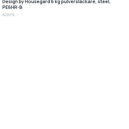
Design by Housegard 6 kg pulversläckare, steel,
PE6HR-B
600179