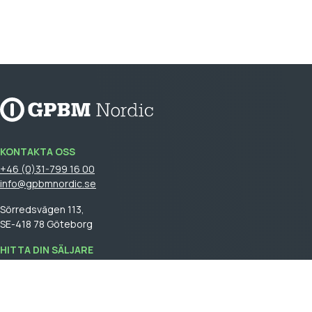
KONTAKTA OSS
+46 (0)31-799 16 00
info@gpbmnordic.se
Sörredsvägen 113,
SE-418 78 Göteborg
HITTA DIN SÄLJARE
Logga in
för att se din säljare.