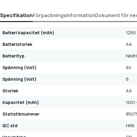
Specifikation
Förpackningsinformation
Dokument för ne
Batteri kapacitet (mAh)
1250
Batteristorlek
AA
Batterityp
NiMH 
Spänning (Volt)
6V
Spänning (Volt)
6
Storlek
AA
Kapacitet (mAh)
1001
Statistiknummer
8507
IEC std
HR6