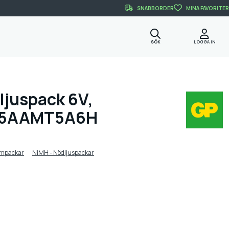
SNABBORDER
MINA FAVORITER
SÖK
LOGGA IN
juspack 6V,
25AAMT5A6H
rmpackar
NiMH - Nödljuspackar