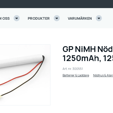
M OSS
PRODUKTER
VARUMÄRKEN
GP NiMH Nödl
1250mAh, 1
Art. nr.
300551
Batterier & Laddare
Nödljus & Ala