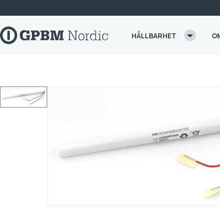
Skip to content
HÅLLBARHET
O