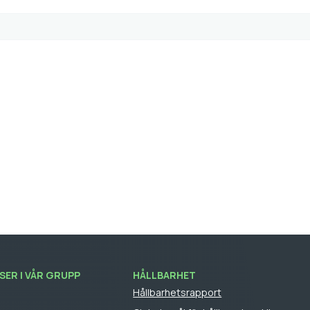
ER I VÅR GRUPP
HÅLLBARHET
Hållbarhetsrapport