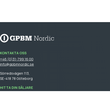
KONTAKTA OSS
+46 (0)31-799 16 00
info@gpbmnordic.se
Sörredsvägen 113,
SE-418 78 Göteborg
HITTA DIN SÄLJARE
Logga in
för att se din säljare.