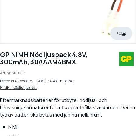
+0
GP NiMH Nödljuspack 4.8V,
300mAh, 30AAAM4BMX
Art. nr.
300069
Batterier & Laddare
Nödljus & Alarmpackar
NiMH - Nödljuspackar
Eftermarknadsbatterier för utbyte i nödljus- och
hänvisningsarmaturer för att upprätthålla standarden. Denna
typ av batteri ska bytas med jämna mellanrum.
NiMH