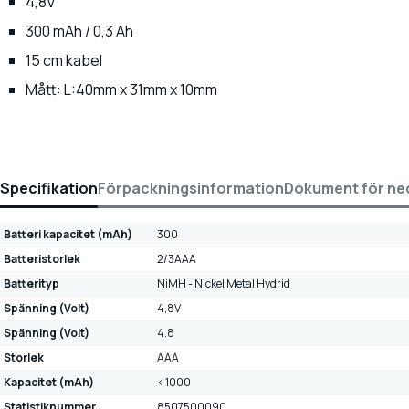
4,8V
300 mAh / 0,3 Ah
15 cm kabel
Mått: L:40mm x 31mm x 10mm
Specifikation
Förpackningsinformation
Dokument för ne
Batteri kapacitet (mAh)
300
Batteristorlek
2/3AAA
Batterityp
NiMH - Nickel Metal Hydrid
Spänning (Volt)
4,8V
Spänning (Volt)
4.8
Storlek
AAA
Kapacitet (mAh)
< 1000
Statistiknummer
8507500090