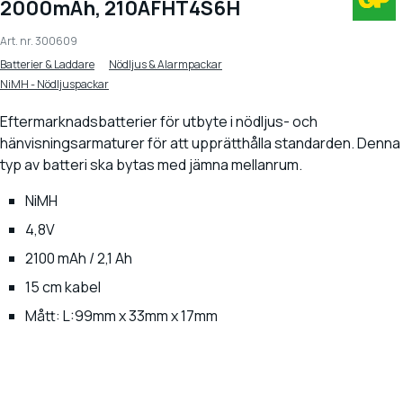
2000mAh, 210AFHT4S6H
Art. nr.
300609
Batterier & Laddare
Nödljus & Alarmpackar
NiMH - Nödljuspackar
Eftermarknadsbatterier för utbyte i nödljus- och
hänvisningsarmaturer för att upprätthålla standarden. Denna
typ av batteri ska bytas med jämna mellanrum.
NiMH
4,8V
2100 mAh / 2,1 Ah
15 cm kabel
Mått: L:99mm x 33mm x 17mm