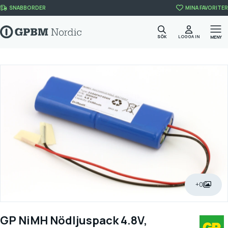
Skip to content
SNABBORDER
MINA FAVORITER
SÖK
LOGGA IN
MENY
+0
GP NiMH Nödljuspack 4.8V,