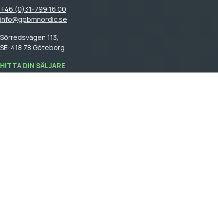
+46 (0)31-799 16 00
info@gpbmnordic.se
Sörredsvägen 113,
SE-418 78 Göteborg
HITTA DIN SÄLJARE
Logga in
för att se din säljare.
GPBM Nordic is a part of
Cebon Group
.
Skapa kundkonto
Logga in
Allmäna försäljningsvillkor
General terms and conditions of sale
Integritetspolicy