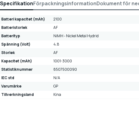
Specifikation
Förpackningsinformation
Dokument för ne
Batteri kapacitet (mAh)
2100
Batteristorlek
AF
Batterityp
NiMH - Nickel Metal Hydrid
Spänning (Volt)
4.8
Storlek
AF
Kapacitet (mAh)
1001-3000
Statistiknummer
8507500090
IEC std
N/A
Varumärke
GP
Tillverkningsland
Kina