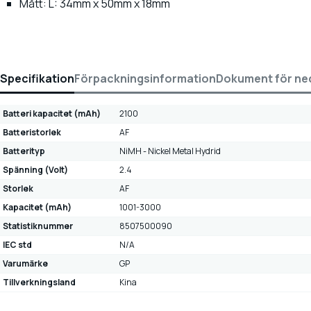
Mått: L: 34mm x 50mm x 18mm
Specifikation
Förpackningsinformation
Dokument för ne
Batteri kapacitet (mAh)
2100
Batteristorlek
AF
Batterityp
NiMH - Nickel Metal Hydrid
Spänning (Volt)
2.4
Storlek
AF
Kapacitet (mAh)
1001-3000
Statistiknummer
8507500090
IEC std
N/A
Varumärke
GP
Tillverkningsland
Kina