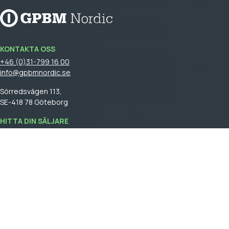
KONTAKTA OSS
+46 (0)31-799 16 00
info@gpbmnordic.se
Sörredsvägen 113,
SE-418 78 Göteborg
HITTA DIN SÄLJARE
Logga in
för att se din säljare.
GPBM Nordic is a part of
Cebon Group
.
Skapa kundkonto
Logga in