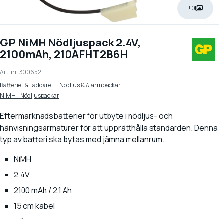
+0
GP NiMH Nödljuspack 2.4V,
2100mAh, 210AFHT2B6H
Art. nr.
300652
Batterier & Laddare
Nödljus & Alarmpackar
NiMH - Nödljuspackar
Eftermarknadsbatterier för utbyte i nödljus- och
hänvisningsarmaturer för att upprätthålla standarden. Denna
typ av batteri ska bytas med jämna mellanrum.
NiMH
2,4V
2100 mAh / 2,1 Ah
15 cm kabel